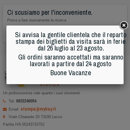
Ci scusiamo per l'inconveniente.
Prova a fare nuovamente la ricerca

Si avvisa la gentile clientela che il reparto
stampa dei biglietti da visita sarà in ferie
dal 26 luglio al 23 agosto.
Gli ordini saranno accettati ma saranno
lavorati a partire dal 24 agosto
Buone Vacanze
Un professionista vale quanto i suoi strumenti.
0832240054
Tel:
stampa@mybay.it
Email:
Viale Chiatante 20 73100 Lecce
Partita IVA 05243710752